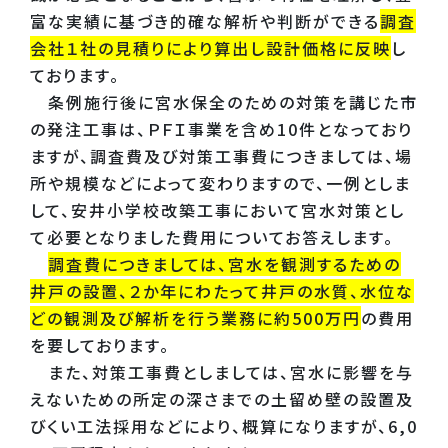
富な実績に基づき的確な解析や判断ができる
調査
会社１社の見積りにより算出し設計価格に反映
し
ております。
条例施行後に宮水保全のための対策を講じた市
の発注工事は、ＰＦＩ事業を含め10件となっており
ますが、調査費及び対策工事費につきましては、場
所や規模などによって変わりますので、一例としま
して、安井小学校改築工事において宮水対策とし
て必要となりました費用についてお答えします。
調査費につきましては、宮水を観測するための
井戸の設置、２か年にわたって井戸の水質、水位な
どの観測及び解析を行う業務に約500万円
の費用
を要しております。
また、対策工事費としましては、宮水に影響を与
えないための所定の深さまでの土留め壁の設置及
びくい工法採用などにより、概算になりますが、6,0