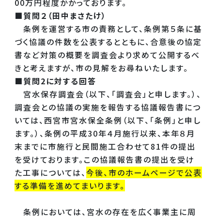
00万円程度かかっております。
■質問２（田中まさたけ）
条例を運営する市の責務として、条例第５条に基
づく協議の件数を公表するとともに、合意後の協定
書など対策の概要を調査会より求めて公開するべ
きと考えますが、市の見解をお尋ねいたします。
■質問2に対する回答
宮水保存調査会（以下、「調査会」と申します。）、
調査会との協議の実施を報告する協議報告書につ
いては、西宮市宮水保全条例（以下、「条例」と申し
ます。）、条例の平成30年４月施行以来、本年８月
末までに市施行と民間施工合わせて81件の提出
を受けております。この協議報告書の提出を受け
た工事については、
今後、市のホームページで公表
する準備を進めてまいります。
条例においては、宮水の存在を広く事業主に周