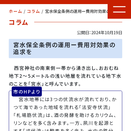
ホーム
/
コラム
/
宮水保全条例の運用ー費用対効果の追求を
コラム
公開日：2024年10月19日
宮水保全条例の運用ー費用対効果の
追求を
西宮神社の南東側一帯から湧き出し、おおむね
地下2～5メートルの浅い地層を流れている地下水
のことを「宮水」と呼んでいます。
市のHPより
宮水地帯には3つの伏流水が流れており、か
つて海であった地域を流れる「法安寺伏流」
「札場筋伏流」は、酒の発酵を助けるカリウム、
リンなどを多く含みます。一方、夙川を起源と
する「戎伏流」は酸素を多く含み、水中の鉄分