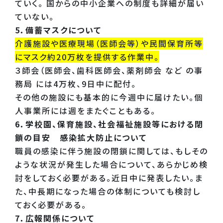
ていく。 国からの中小企業への制度も詳細が届い
ていない。
5．備蓄マスクについて
介護施設や医療現場（医師会等）や民間保育所等
にマスク約20万枚を提供する作業中。
３師会（医師会、歯科医師会、薬剤師会 など の事
務局 には4万枚、9日中に配付。
その他の施設にも基本的に今週中に届けたい。個
人事業所には週をまたぐこともある。
6．学校園、保育施設、社会福祉施設等における閉
鎖の目安 感染拡大防止について
職員の感染に伴う施設の閉鎖に関しては、もしその
ような状況が発生した場合について、あらかじめ検
討をしておく必要がある。近日中に発表したい。ま
た、中長期になった場合の体制についても検討し
ておく必要がある。
7．広報関係について