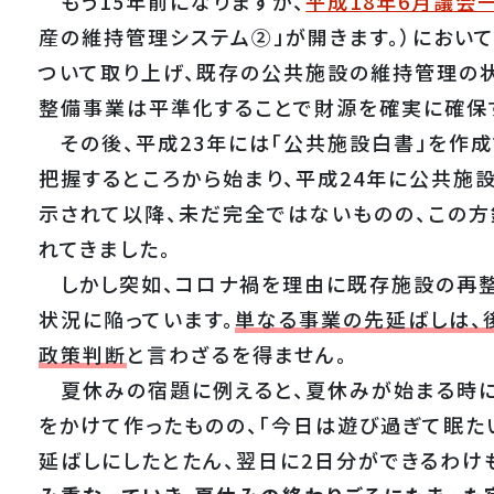
もう15年前になりますが、
平成18年6月議会
産の維持管理システム②」が開きます。）におい
ついて取り上げ、既存の公共施設の維持管理の
整備事業は平準化することで財源を確実に確保
その後、平成23年には「公共施設白書」を作成
把握するところから始まり、平成24年に公共施
示されて以降、未だ完全ではないものの、この
れてきました。
しかし突如、コロナ禍を理由に既存施設の再整
状況に陥っています。
単なる事業の先延ばしは、
政策判断
と言わざるを得ません。
夏休みの宿題に例えると、夏休みが始まる時に
をかけて作ったものの、「今日は遊び過ぎて眠た
延ばしにしたとたん、翌日に2日分ができるわけ