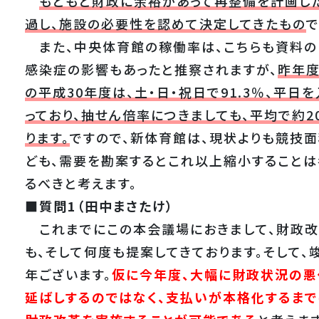
もともと財政に余裕があって再整備を計画した
過し、施設の必要性を認めて決定してきたもの
で
また、中央体育館の稼働率は、こちらも資料の
感染症の影響もあったと推察されますが、
昨年度
の平成30年度は、土・日・祝日で91.3％、平日
っており、抽せん倍率につきましても、平均で約
ります。
ですので、新体育館は、現状よりも競技
ども、需要を勘案するとこれ以上縮小することは
るべきと考えます。
■質問1（田中まさたけ）
これまでにこの本会議場におきまして、財政改
も、そして何度も提案してきております。そして
年ございます。
仮に今年度、大幅に財政状況の悪
延ばしするのではなく、支払いが本格化するま