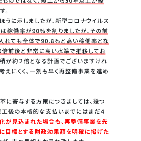
ものではなく、竣工から50年以上が経
す。
ほうに示しましたが、新型コロナウイルス
は稼働率が90％を割りましたが、その前
を入れても全体で90.8％と高い稼働率とな
20倍前後と非常に高い水準で推移してお
面積が約２倍となる計画でございますけれ
考えにくく、一刻も早く再整備事業を進め
革に寄与する方策につきましては、幾つ
、竣工後の本格的な支払いまでにはまだ4
化が見込まれた場合も、再整備事業を先
でに目標とする財政効果額を明確に掲げた