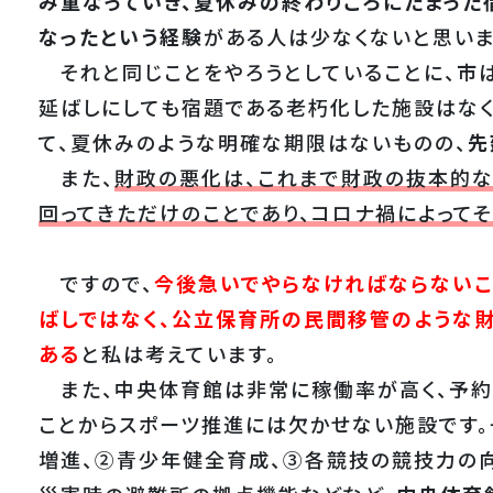
み重なっていき、夏休みの終わりごろにたまった
なったという経験
がある人は少なくないと思いま
それと同じことをやろうとしていることに、市
延ばしにしても宿題である老朽化した施設はなく
て、夏休みのような明確な期限はないものの、
先
また、
財政の悪化は、これまで財政の抜本的
回ってきただけのことであり、コロナ禍によって
ですので、
今後急いでやらなければならないこ
ばしではなく、公立保育所の民間移管のような
ある
と私は考えています。
また、中央体育館は非常に稼働率が高く、予約
ことからスポーツ推進には欠かせない施設です。
増進、②青少年健全育成、③各競技の競技力の