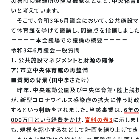
災害時の避難所の拠点機能などなど、
中央体育
い
と考えています。
そこで、令和3年6月議会において、公共施設マ
て体育館を挙げて議論し、問題点を指摘しました
＝＝＝＝本会議場での議論の概要＝＝＝＝
令和3年6月議会一般質問
1．公共施設マネジメントと財源の確保
ア）市立中央体育館の再整備
■質問の背景（田中まさたけ）
昨年、中央運動公園及び中央体育館・陸上競技
が、新型コロナウイルス感染症の拡大に伴う財
するという判断をされました。当該事業は、
6年
000万円という経費をかけ
、
資料の表3
に示しま
も、規模を縮小するなどして計画を練り上げてき