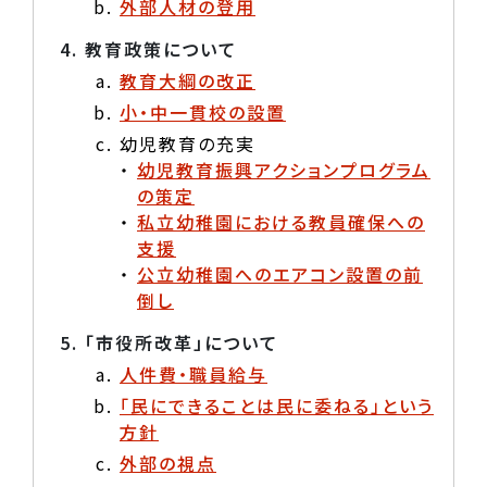
外部人材の登用
教育政策について
教育大綱の改正
小・中一貫校の設置
幼児教育の充実
幼児教育振興アクションプログラム
の策定
私立幼稚園における教員確保への
支援
公立幼稚園へのエアコン設置の前
倒し
「市役所改革」について
人件費・職員給与
「民にできることは民に委ねる」という
方針
外部の視点