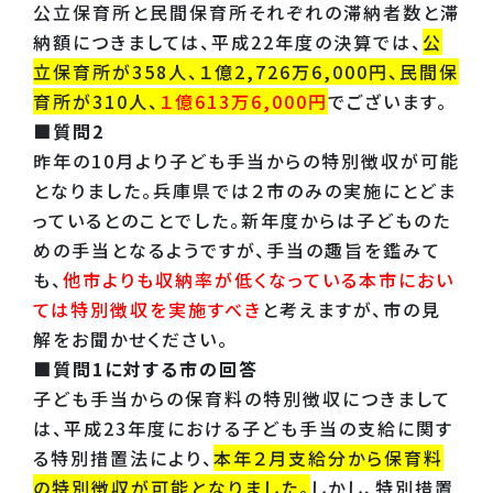
公立保育所と民間保育所それぞれの滞納者数と滞
納額につきましては、平成22年度の決算では、
公
立保育所が358人、１億2,726万6,000円、民間保
育所が310人、
１億613万6,000円
でございます。
■質問2
昨年の10月より子ども手当からの特別徴収が可能
となりました。兵庫県では２市のみの実施にとどま
っているとのことでした。新年度からは子どものた
めの手当となるようですが、手当の趣旨を鑑みて
も、
他市よりも収納率が低くなっている本市におい
ては特別徴収を実施すべき
と考えますが、市の見
解をお聞かせください。
■質問1に対する市の回答
子ども手当からの保育料の特別徴収につきまして
は、平成23年度における子ども手当の支給に関す
る特別措置法により、
本年２月支給分から保育料
の特別徴収が可能となりました。
しかし、特別措置