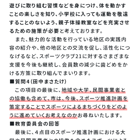
遊びに取り組む習慣などを身につけ、体を動かす
ことの楽しさを知り、小学校に入っても運動を敬遠
することのないよう、親子体操教室などを充実させ
るための施策が必要
と考えております。
また、魅力的な活動を行っている地区の実践内
容の紹介や、他の地区との交流を促し、活性化につ
なげるなど、スポーツクラブ21に対するさまざまな
支援を今後も継続し、会員数の減少に歯どめをか
ける方策に取り組んでまいります。
■質問4（田中まさたけ）
この項目の最後に、
地域や大学、民間事業者と
の協働も含めて、市は、今後、スポーツ推進計画を
策定することでスポーツによるまちづくりをどのよ
うに進めていくお考えなのか
お尋ねいたします。
■教育委員会の回答
最後に、４点目のスポーツ推進計画における大