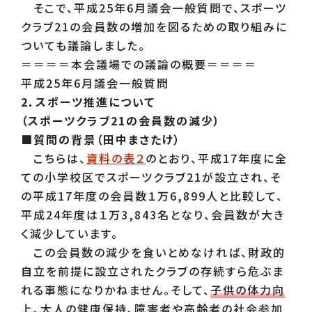
そこで、平成25年6月議会一般質問で、スポーツ
クラブ21の会員数の増加を図るための取り組みに
ついても議論しました。
＝＝＝＝本会議場での議論の概要＝＝＝＝
平成25年6月議会一般質問
2．スポーツ推進について
（スポーツクラブ21の会員数の減少）
■質問の背景（田中まさたけ）
こちらは、
資料の表２
のとおり、平成17年度に全
ての小学校区でスポーツクラブ21が設立され、そ
の平成17年度の会員数１万6,899人と比較して、
平成24年度は１万3,843名となり、会員数が大き
く減少しています。
この会員数の減少を食いとめなければ、財政的
自立を前提に設立されたクラブの存続すら危ぶま
れる事態になりかねません。そして、
子供の体力向
上、大人の健康保持、障害者や高齢者の社会参加