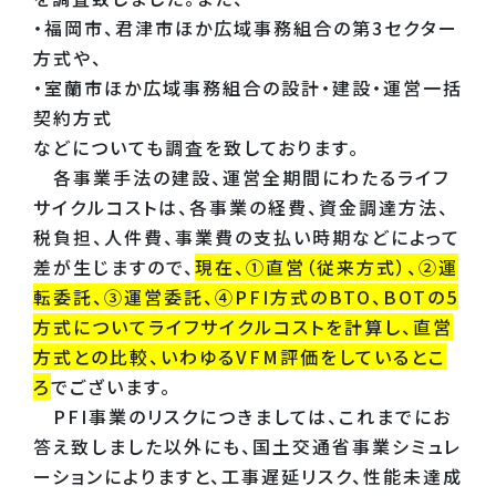
・福岡市、君津市ほか広域事務組合の第3セクター
方式や、
・室蘭市ほか広域事務組合の設計・建設・運営一括
契約方式
などについても調査を致しております。
各事業手法の建設、運営全期間にわたるライフ
サイクルコストは、各事業の経費、資金調達方法、
税負担、人件費、事業費の支払い時期などによって
差が生じますので、
現在、①直営（従来方式）、②運
転委託、③運営委託、④PFI方式のBTO、BOTの5
方式についてライフサイクルコストを計算し、直営
方式との比較、いわゆるVFM評価をしているとこ
ろ
でございます。
PFI事業のリスクにつきましては、これまでにお
答え致しました以外にも、国土交通省事業シミュレ
ーションによりますと、工事遅延リスク、性能未達成