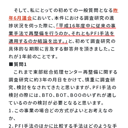
そして、私にとっての初めての一般質問となる
昨
年6月議会
において、本件における調査研究の進
捗状況を伺った際に、
「平成16年度中に従来の事
業手法で再整備を行うのか、それともPFI手法を
適用するのか結論を出す。」
と、初めて調査研究の
具体的な期限に言及する御答弁を頂きました。こ
れが1年前のことです。
■質問1
これまで東部総合処理センター再整備に関する
調査研究に約3年の月日をかけて、慎重に調査研
究、検討をなされてきたと思いますが、PFI手法の
検討の際には、BTO、BOT、BOOのいずれが適し
ているのかの検討が必要となると思います。
1．この事業の場合どの方式がよいとお考えなの
か、
2．PFI手法のほかに比較する手法はどのような手