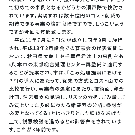
て初めての事例となるかどうかの瀬戸際で検討さ
れています。実現すれば数十億円のコスト削減も
期待できる事業の検討段階ですので、しつこいよう
ですが今回も質問致します。
平成11年7月にPFI法が成立し同年9月に施行
され、平成13年3月議会での蒼志会の代表質問に
おいて、秋田県大館市や千葉県君津市の事例をあ
げ、本市の東部総合処理センター再整備に適用す
ることが提案され、市は、「ごみ処理施設における
PFIの導入にあたって、従来の方式とコスト面での
比較を行い、事業者の選定にあたり、技術面、資金
計画、運営収支の見通し、リスクの分担、ごみ量、ご
み質といった多岐にわたる諸要素の分析、検討が
必要となってくる」とはっきりとした課題をあげた
上で、鋭意検討を進めるとの御答弁をされていま
す。これが3年前です。