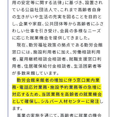
用の安定等に関する法律」に基づき、設置され
ている公益社団法人で、これまで高齢者自身
の生きがいや生活の充実を図ることを目的と
し、企業や家庭、公共団体等から高齢者にふさ
わしい仕事を引き受け、会員の多様なニーズ
に応じた就業機会を提供してきました。
現在、勤労福祉政策の拠点である勤労会館
窓口には、施設利用者に加え、労働相談利用
者、雇用継続相談会相談者、就職支援窓口利
用者、住居確保給付金相談者、生活困窮者等
が多数来館しています。
勤労会館来館者の増加に伴う窓口案内業
務・電話応対業務・施設予約業務等の急増に
対応するため、当該業務を高齢者の就業機会
として確保し、シルバー人材センターに発注
し
ます。
事業の実施を通じて、高齢者に就業の機会