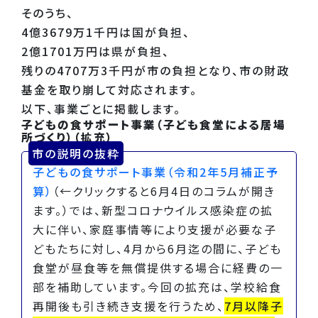
そのうち、
4億3679万1千円は国が負担、
2億1701万円は県が負担、
残りの4707万3千円が市の負担となり、市の財政
基金を取り崩して対応されます。
以下、事業ごとに掲載します。
子どもの食サポート事業（子ども食堂による居場
所づくり）（拡充）
市の説明の抜粋
子どもの食サポート事業（令和2年5月補正予
算）
（←クリックすると6月4日のコラムが開き
ます。）では、新型コロナウイルス感染症の拡
大に伴い、家庭事情等により支援が必要な子
どもたちに対し、4月から6月迄の間に、子ども
食堂が昼食等を無償提供する場合に経費の一
部を補助しています。今回の拡充は、学校給食
再開後も引き続き支援を行うため、
7月以降子