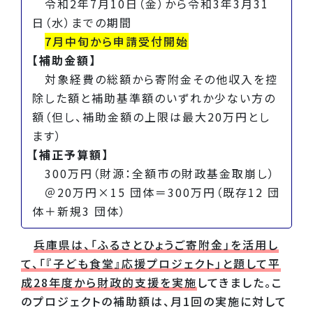
令和2年7月10日（金）から令和3年3月31
日（水）までの期間
7月中旬から申請受付開始
【補助金額】
対象経費の総額から寄附金その他収入を控
除した額と補助基準額のいずれか少ない方の
額（但し、補助金額の上限は最大20万円とし
ます）
【補正予算額】
300万円（財源：全額市の財政基金取崩し）
＠20万円×15 団体＝300万円（既存12 団
体＋新規3 団体）
兵庫県は、「ふるさとひょうご寄附金」を活用し
て、「『子ども食堂』応援プロジェクト」と題して平
成28年度から財政的支援を実施
してきました。こ
のプロジェクトの補助額は、月1回の実施に対して