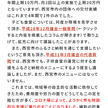
年間上限10万円、月2回以上の実施で上限20万円
となっていますが、西宮市内の団体への交付実績
はこれまで4年間で1件のみでした。
子ども食堂については、何度か現場を見学させ
て頂き、
平成28年12月議会一般質問
（←クリック
すると内容を掲載したコラムが開きます）で取り上
げて、拡充に向けて議論したことがあります。
また、西宮市のふるさと納税を通じて支援したい
というご意見も頂き、
平成31年3月議会の代表質
問
では、西宮市でも、子供食堂の運営に対する支
援をふるさと納税のメニューにするよう提言し議
論しましたが、まだ、西宮市のメニューにはなって
いません。
これまでは、地域等の自主的な活動に依存して
きたため、費用面や労力の面でどうしても二の足を
踏む方が多く、
コロナ禍によって、ようやく市も財政
的な支援に乗り出すことになりました。
補助の対象